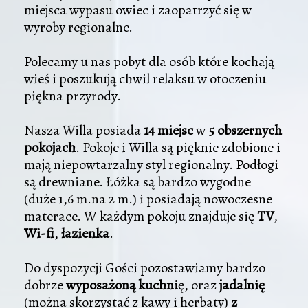
miejsca wypasu owiec i zaopatrzyć się w
wyroby regionalne.
Polecamy u nas pobyt dla osób które kochają
wieś i poszukują chwil relaksu w otoczeniu
piękna przyrody.
Nasza Willa posiada
14 miejsc
w
5 obszernych
pokojach
. Pokoje i Willa są pięknie zdobione i
mają niepowtarzalny styl regionalny. Podłogi
są drewniane. Łóżka są bardzo wygodne
(duże 1,6 m.na 2 m.) i posiadają nowoczesne
materace. W każdym pokoju znajduje się
TV
,
Wi-fi
,
łazienka
.
Do dyspozycji Gości pozostawiamy bardzo
dobrze
wyposażoną kuchni
ę, oraz
jadalnię
(można skorzystać z kawy i herbaty)
z